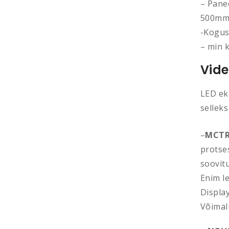
– Pane
500m
-Kogus
– min 
Vide
LED ekr
sellek
–
MCTR
protses
soovitu
Enim l
Display
Võimalu