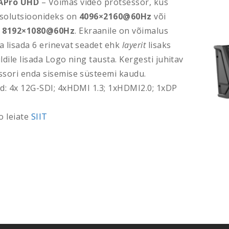
APro UHD
– Võimas video protsessor, kus
resolutsioonideks on
4096×2160@60Hz
või
i
8192×1080@60Hz
. Ekraanile on võimalus
a lisada 6 erinevat seadet ehk
layerit
lisaks
ldile lisada Logo ning tausta. Kergesti juhitav
ssori enda sisemise süsteemi kaudu.
id: 4x 12G-SDI; 4xHDMI 1.3; 1xHDMI2.0; 1xDP
o leiate
SIIT