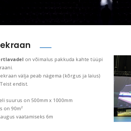
 ekraan
rtlavadel
on võimalus pakkuda kahte tüüpi
raani.
 ekraan välja peab nägema (kõrgus ja laius)
Teist endist.
eli suurus on 500mm x 1000mm
s on 90m²
kaugus vaatamiseks 6m