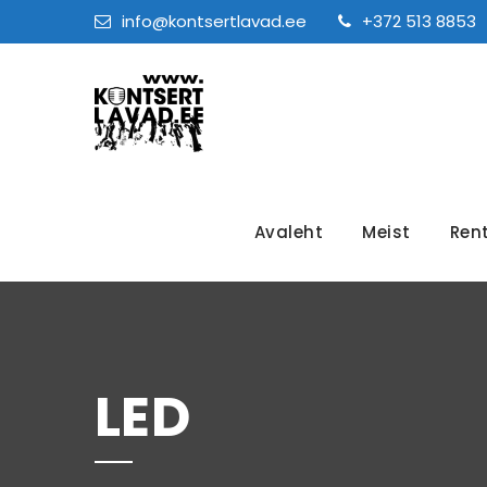
info@kontsertlavad.ee
+372 513 8853
Avaleht
Meist
Ren
LED