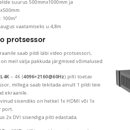
elide suurus 500mmx1000mm ja
mx500mm
: 100m²
kaugus vaatamiseks u 4,8m
o protsessor
aanile saab pildi läbi video protsessori,
s on meil välja pakkuda järgmised võimalused:
L4K
– 4K (
4096×2160@60Hz
) pilti toetav
sor, millega saab tekitada ainult 1 pildi teie
d ekraanile.
evinud sisendiks on hetkel 1x HDMI või 1x
 port.
s 2x DVI sisendiga pilti edastada.