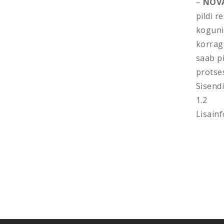
–
NOV
pildi 
kogun
korrag
saab pi
protse
Sisend
1.2
Lisainf