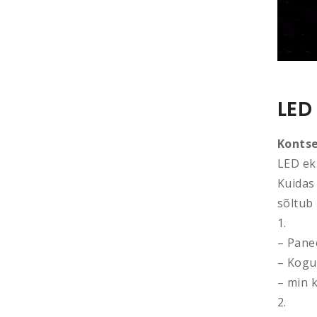
LED
Kontse
LED ek
Kuidas
sõltub 
1.
– Pane
– Kogu
– min 
2.